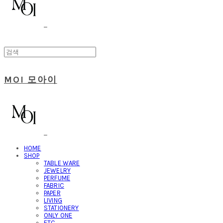
MOI 모아이
HOME
SHOP
TABLE WARE
JEWELRY
PERFUME
FABRIC
PAPER
LIVING
STATIONERY
ONLY ONE
ETC