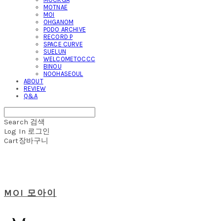
MOTNAE
MOI
OHGANOM
PODO ARCHIVE
RECORD P
SPACE CURVE
SUELUN
WELCOMETOCCC
BINOU
NOOHASEOUL
ABOUT
REVIEW
Q&A
Search
검색
Log In
로그인
Cart
장바구니
MOI 모아이