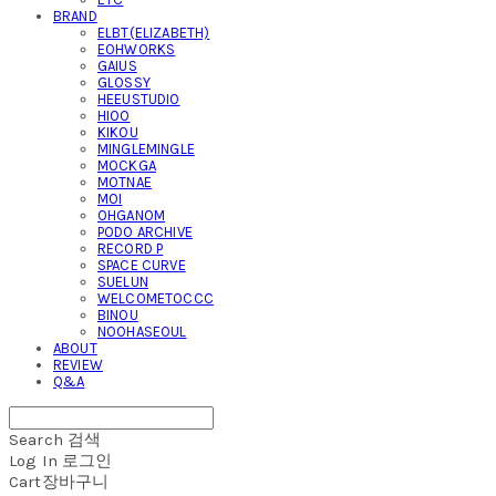
BRAND
ELBT(ELIZABETH)
EOHWORKS
GAIUS
GLOSSY
HEEUSTUDIO
HIOO
KIKOU
MINGLEMINGLE
MOCKGA
MOTNAE
MOI
OHGANOM
PODO ARCHIVE
RECORD P
SPACE CURVE
SUELUN
WELCOMETOCCC
BINOU
NOOHASEOUL
ABOUT
REVIEW
Q&A
Search
검색
Log In
로그인
Cart
장바구니