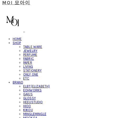
MOI 모아이
HOME
SHOP
TABLE WARE
JEWELRY
PERFUME
FABRIC
PAPER
LIVING
STATIONERY
ONLY ONE
ETC
BRAND
ELBT(ELIZABETH)
EOHWORKS
GAIUS
GLOSSY
HEEUSTUDIO
HIOO
KIKOU
MINGLEMINGLE
MOCKGA