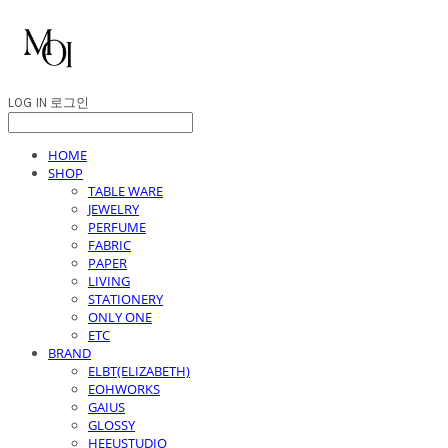
LOG IN
로그인
HOME
SHOP
TABLE WARE
JEWELRY
PERFUME
FABRIC
PAPER
LIVING
STATIONERY
ONLY ONE
ETC
BRAND
ELBT(ELIZABETH)
EOHWORKS
GAIUS
GLOSSY
HEEUSTUDIO