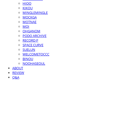
HIOO
KIKOU
MINGLEMINGLE
MOCKGA
MOTNAE
MOI
OHGANOM
PODO ARCHIVE
RECORD P
SPACE CURVE
SUELUN
WELCOMETOCCC
BINOU
NOOHASEOUL
ABOUT
REVIEW
Q&A