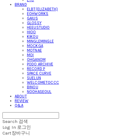
BRAND
ELBT(ELIZABETH)
EOHWORKS
GAIUS
GLOSSY
HEEUSTUDIO
HIOO
KIKOU
MINGLEMINGLE
MOCKGA
MOTNAE
MOI
OHGANOM
PODO ARCHIVE
RECORD P
SPACE CURVE
SUELUN
WELCOMETOCCC
BINOU
NOOHASEOUL
ABOUT
REVIEW
Q&A
Search
검색
Log In
로그인
Cart
장바구니