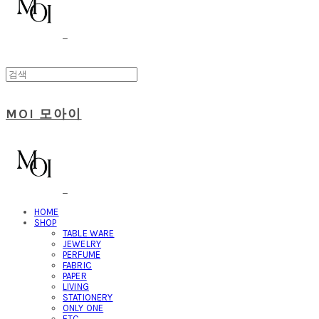
MOI 모아이
HOME
SHOP
TABLE WARE
JEWELRY
PERFUME
FABRIC
PAPER
LIVING
STATIONERY
ONLY ONE
ETC