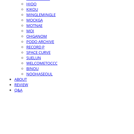
HIOO
KIKOU
MINGLEMINGLE
MOCKGA
MOTNAE
MOI
OHGANOM
PODO ARCHIVE
RECORD P
SPACE CURVE
SUELUN
WELCOMETOCCC
BINOU
NOOHASEOUL
ABOUT
REVIEW
Q&A