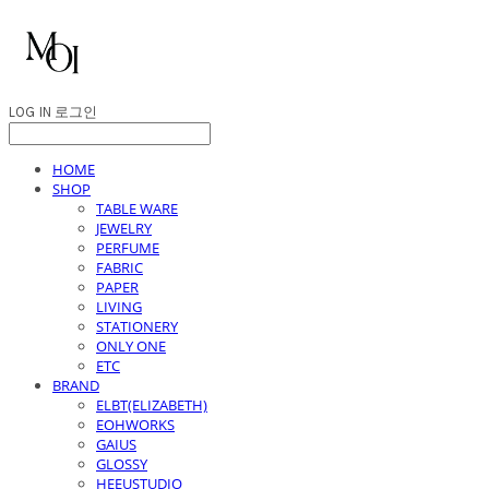
LOG IN
로그인
HOME
SHOP
TABLE WARE
JEWELRY
PERFUME
FABRIC
PAPER
LIVING
STATIONERY
ONLY ONE
ETC
BRAND
ELBT(ELIZABETH)
EOHWORKS
GAIUS
GLOSSY
HEEUSTUDIO