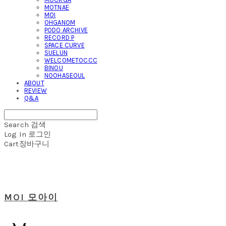
MOTNAE
MOI
OHGANOM
PODO ARCHIVE
RECORD P
SPACE CURVE
SUELUN
WELCOMETOCCC
BINOU
NOOHASEOUL
ABOUT
REVIEW
Q&A
Search
검색
Log In
로그인
Cart
장바구니
MOI 모아이