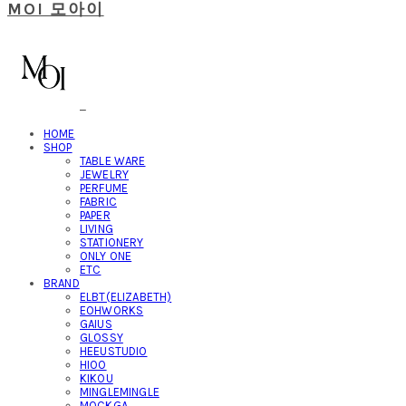
MOI 모아이
HOME
SHOP
TABLE WARE
JEWELRY
PERFUME
FABRIC
PAPER
LIVING
STATIONERY
ONLY ONE
ETC
BRAND
ELBT(ELIZABETH)
EOHWORKS
GAIUS
GLOSSY
HEEUSTUDIO
HIOO
KIKOU
MINGLEMINGLE
MOCKGA