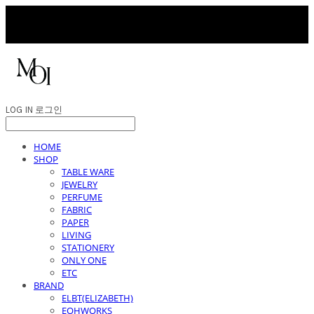
LOG IN
로그인
HOME
SHOP
TABLE WARE
JEWELRY
PERFUME
FABRIC
PAPER
LIVING
STATIONERY
ONLY ONE
ETC
BRAND
ELBT(ELIZABETH)
EOHWORKS