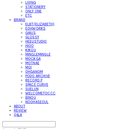
LIVING
STATIONERY
ONLY ONE
ETC
BRAND
ELBT(ELIZABETH)
EOHWORKS
GAIUS
GLOSSY
HEEUSTUDIO
HIOO
KIKOU
MINGLEMINGLE
MOCKGA
MOTNAE
MOI
OHGANOM
PODO ARCHIVE
RECORD P
SPACE CURVE
SUELUN
WELCOMETOCCC
BINOU
NOOHASEOUL
ABOUT
REVIEW
Q&A