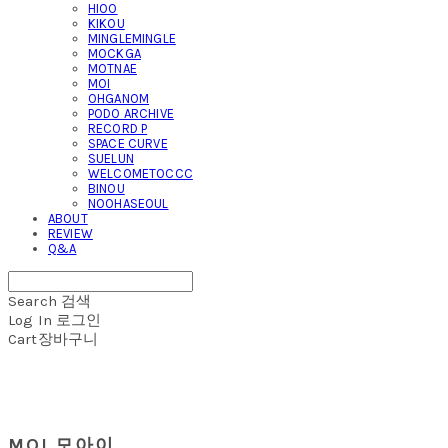
HIOO
KIKOU
MINGLEMINGLE
MOCKGA
MOTNAE
MOI
OHGANOM
PODO ARCHIVE
RECORD P
SPACE CURVE
SUELUN
WELCOMETOCCC
BINOU
NOOHASEOUL
ABOUT
REVIEW
Q&A
Search
검색
Log In
로그인
Cart
장바구니
MOI 모아이