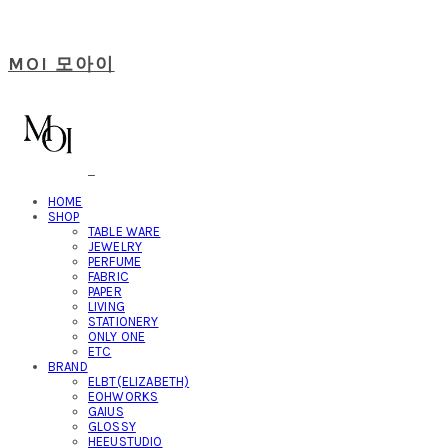
MOI 모아이
HOME
SHOP
TABLE WARE
JEWELRY
PERFUME
FABRIC
PAPER
LIVING
STATIONERY
ONLY ONE
ETC
BRAND
ELBT(ELIZABETH)
EOHWORKS
GAIUS
GLOSSY
HEEUSTUDIO