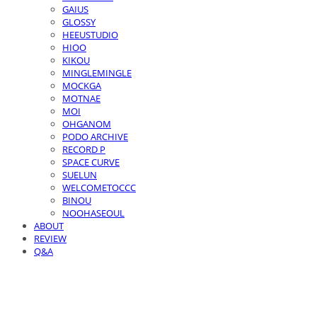
GAIUS
GLOSSY
HEEUSTUDIO
HIOO
KIKOU
MINGLEMINGLE
MOCKGA
MOTNAE
MOI
OHGANOM
PODO ARCHIVE
RECORD P
SPACE CURVE
SUELUN
WELCOMETOCCC
BINOU
NOOHASEOUL
ABOUT
REVIEW
Q&A