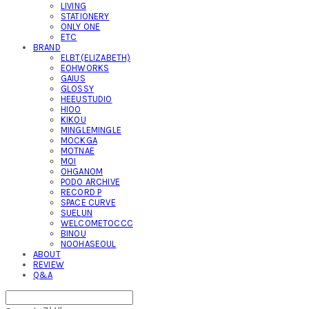
LIVING
STATIONERY
ONLY ONE
ETC
BRAND
ELBT(ELIZABETH)
EOHWORKS
GAIUS
GLOSSY
HEEUSTUDIO
HIOO
KIKOU
MINGLEMINGLE
MOCKGA
MOTNAE
MOI
OHGANOM
PODO ARCHIVE
RECORD P
SPACE CURVE
SUELUN
WELCOMETOCCC
BINOU
NOOHASEOUL
ABOUT
REVIEW
Q&A