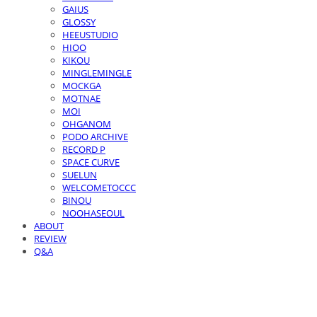
GAIUS
GLOSSY
HEEUSTUDIO
HIOO
KIKOU
MINGLEMINGLE
MOCKGA
MOTNAE
MOI
OHGANOM
PODO ARCHIVE
RECORD P
SPACE CURVE
SUELUN
WELCOMETOCCC
BINOU
NOOHASEOUL
ABOUT
REVIEW
Q&A