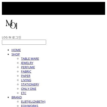
LOG IN
로그인
HOME
SHOP
TABLE WARE
JEWELRY
PERFUME
FABRIC
PAPER
LIVING
STATIONERY
ONLY ONE
ETC
BRAND
ELBT(ELIZABETH)
EOHWORKS