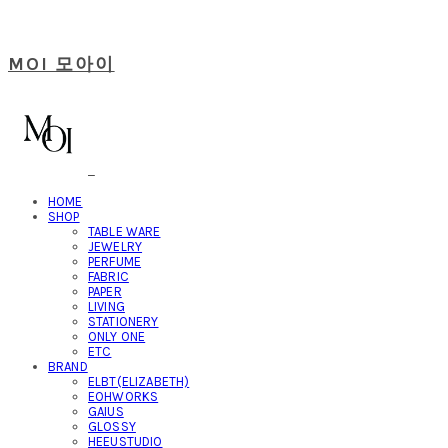
MOI 모아이
HOME
SHOP
TABLE WARE
JEWELRY
PERFUME
FABRIC
PAPER
LIVING
STATIONERY
ONLY ONE
ETC
BRAND
ELBT(ELIZABETH)
EOHWORKS
GAIUS
GLOSSY
HEEUSTUDIO