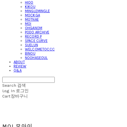
HIOO
KIKOU
MINGLEMINGLE
MOCKGA
MOTNAE
MOI
OHGANOM
PODO ARCHIVE
RECORD P
SPACE CURVE
SUELUN
WELCOMETOCCC
BINOU
NOOHASEOUL
ABOUT
REVIEW
Q&A
Search
검색
Log In
로그인
Cart
장바구니
MOI 모아이