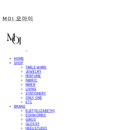
MOI 모아이
HOME
SHOP
TABLE WARE
JEWELRY
PERFUME
FABRIC
PAPER
LIVING
STATIONERY
ONLY ONE
ETC
BRAND
ELBT(ELIZABETH)
EOHWORKS
GAIUS
GLOSSY
HEEUSTUDIO