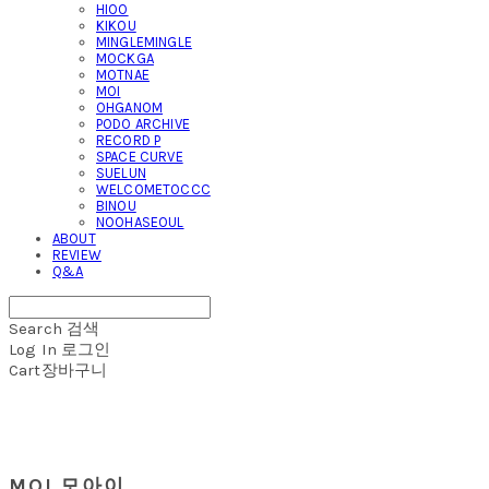
HIOO
KIKOU
MINGLEMINGLE
MOCKGA
MOTNAE
MOI
OHGANOM
PODO ARCHIVE
RECORD P
SPACE CURVE
SUELUN
WELCOMETOCCC
BINOU
NOOHASEOUL
ABOUT
REVIEW
Q&A
Search
검색
Log In
로그인
Cart
장바구니
MOI 모아이