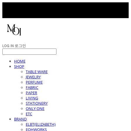
LOG IN
로그인
HOME
SHOP
TABLE WARE
JEWELRY
PERFUME
FABRIC
PAPER
LIVING
STATIONERY
ONLY ONE
ETC
BRAND
ELBT(ELIZABETH)
EOHWORKS