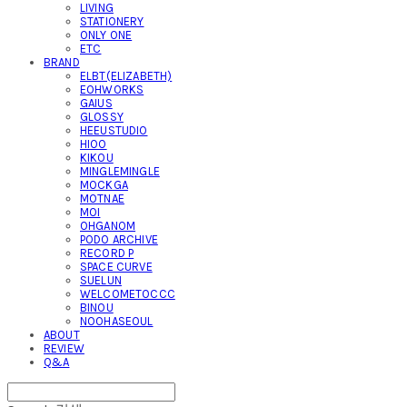
LIVING
STATIONERY
ONLY ONE
ETC
BRAND
ELBT(ELIZABETH)
EOHWORKS
GAIUS
GLOSSY
HEEUSTUDIO
HIOO
KIKOU
MINGLEMINGLE
MOCKGA
MOTNAE
MOI
OHGANOM
PODO ARCHIVE
RECORD P
SPACE CURVE
SUELUN
WELCOMETOCCC
BINOU
NOOHASEOUL
ABOUT
REVIEW
Q&A