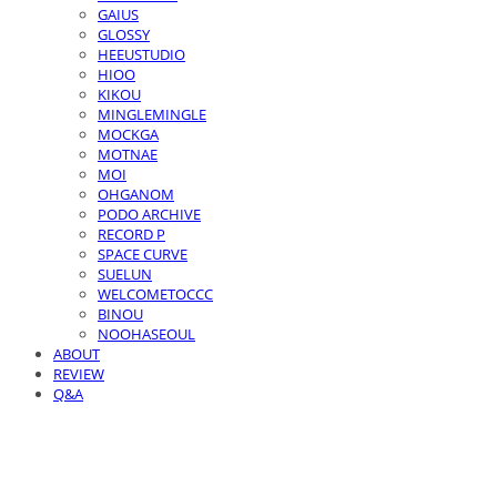
GAIUS
GLOSSY
HEEUSTUDIO
HIOO
KIKOU
MINGLEMINGLE
MOCKGA
MOTNAE
MOI
OHGANOM
PODO ARCHIVE
RECORD P
SPACE CURVE
SUELUN
WELCOMETOCCC
BINOU
NOOHASEOUL
ABOUT
REVIEW
Q&A