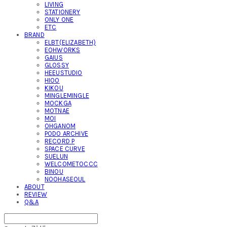
LIVING
STATIONERY
ONLY ONE
ETC
BRAND
ELBT(ELIZABETH)
EOHWORKS
GAIUS
GLOSSY
HEEUSTUDIO
HIOO
KIKOU
MINGLEMINGLE
MOCKGA
MOTNAE
MOI
OHGANOM
PODO ARCHIVE
RECORD P
SPACE CURVE
SUELUN
WELCOMETOCCC
BINOU
NOOHASEOUL
ABOUT
REVIEW
Q&A