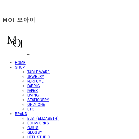
MOI 모아이
HOME
SHOP
TABLE WARE
JEWELRY
PERFUME
FABRIC
PAPER
LIVING
STATIONERY
ONLY ONE
ETC
BRAND
ELBT(ELIZABETH)
EOHWORKS
GAIUS
GLOSSY
HEEUSTUDIO