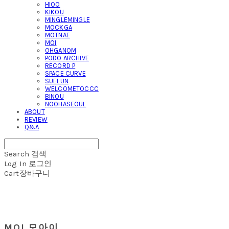
HIOO
KIKOU
MINGLEMINGLE
MOCKGA
MOTNAE
MOI
OHGANOM
PODO ARCHIVE
RECORD P
SPACE CURVE
SUELUN
WELCOMETOCCC
BINOU
NOOHASEOUL
ABOUT
REVIEW
Q&A
Search
검색
Log In
로그인
Cart
장바구니
MOI 모아이