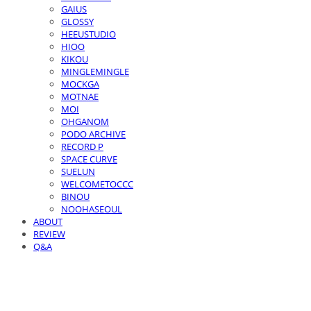
GAIUS
GLOSSY
HEEUSTUDIO
HIOO
KIKOU
MINGLEMINGLE
MOCKGA
MOTNAE
MOI
OHGANOM
PODO ARCHIVE
RECORD P
SPACE CURVE
SUELUN
WELCOMETOCCC
BINOU
NOOHASEOUL
ABOUT
REVIEW
Q&A