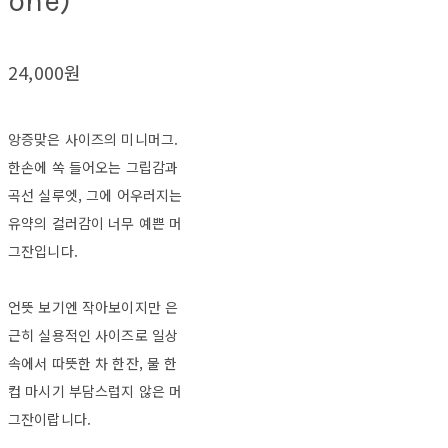
one)
24,000원
앙증맞은 사이즈의 미니머그.
한손에 쏙 들어오는 그립감과
곡선 실루엣, 그에 어우러지는
유약의 컬러감이 너무 예쁜 머
그잔입니다.
언뜻 보기엔 작아보이지만 은
근히 실용적인 사이즈로 일상
속에서 따뜻한 차 한잔, 물 한
컵 마시기 부담스럽지 않은 머
그잔이랍니다.