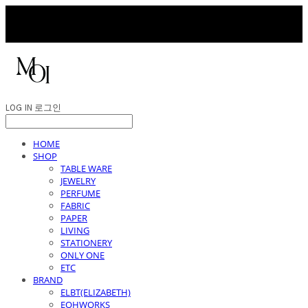
LOG IN
로그인
HOME
SHOP
TABLE WARE
JEWELRY
PERFUME
FABRIC
PAPER
LIVING
STATIONERY
ONLY ONE
ETC
BRAND
ELBT(ELIZABETH)
EOHWORKS