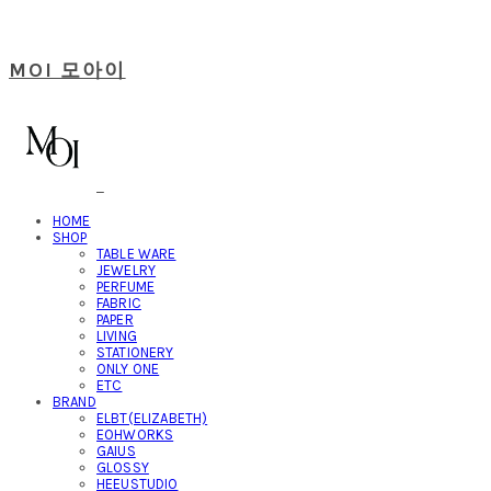
MOI 모아이
HOME
SHOP
TABLE WARE
JEWELRY
PERFUME
FABRIC
PAPER
LIVING
STATIONERY
ONLY ONE
ETC
BRAND
ELBT(ELIZABETH)
EOHWORKS
GAIUS
GLOSSY
HEEUSTUDIO