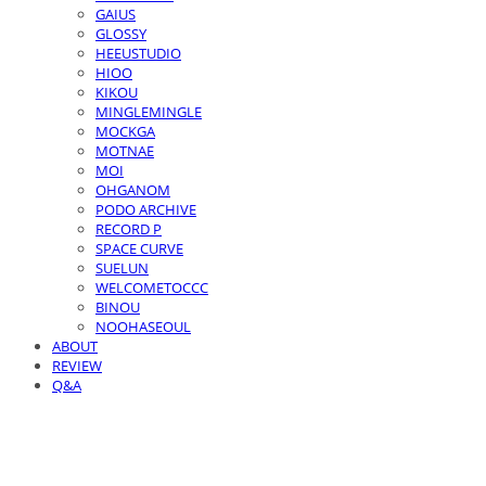
GAIUS
GLOSSY
HEEUSTUDIO
HIOO
KIKOU
MINGLEMINGLE
MOCKGA
MOTNAE
MOI
OHGANOM
PODO ARCHIVE
RECORD P
SPACE CURVE
SUELUN
WELCOMETOCCC
BINOU
NOOHASEOUL
ABOUT
REVIEW
Q&A