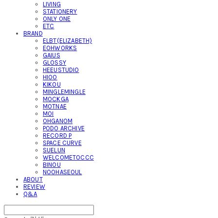
LIVING
STATIONERY
ONLY ONE
ETC
BRAND
ELBT(ELIZABETH)
EOHWORKS
GAIUS
GLOSSY
HEEUSTUDIO
HIOO
KIKOU
MINGLEMINGLE
MOCKGA
MOTNAE
MOI
OHGANOM
PODO ARCHIVE
RECORD P
SPACE CURVE
SUELUN
WELCOMETOCCC
BINOU
NOOHASEOUL
ABOUT
REVIEW
Q&A