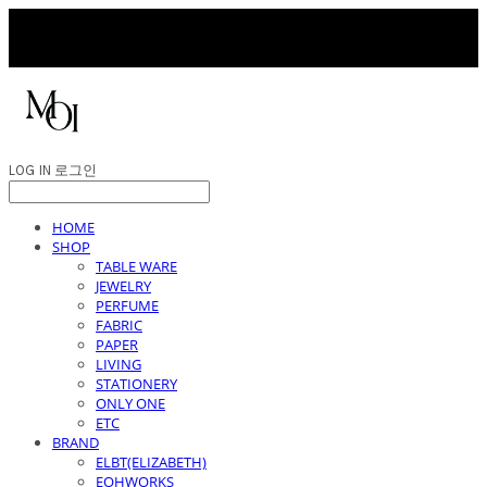
LOG IN
로그인
HOME
SHOP
TABLE WARE
JEWELRY
PERFUME
FABRIC
PAPER
LIVING
STATIONERY
ONLY ONE
ETC
BRAND
ELBT(ELIZABETH)
EOHWORKS