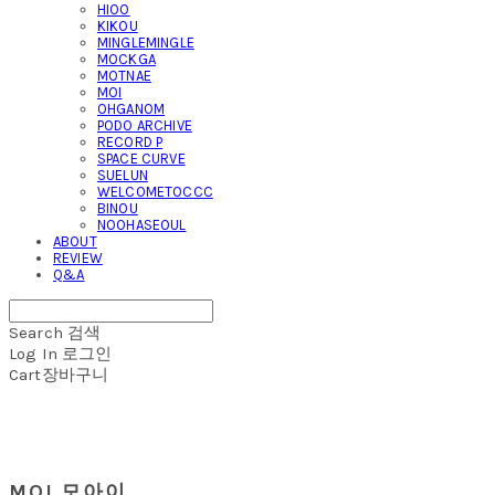
HIOO
KIKOU
MINGLEMINGLE
MOCKGA
MOTNAE
MOI
OHGANOM
PODO ARCHIVE
RECORD P
SPACE CURVE
SUELUN
WELCOMETOCCC
BINOU
NOOHASEOUL
ABOUT
REVIEW
Q&A
Search
검색
Log In
로그인
Cart
장바구니
MOI 모아이