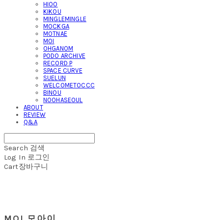
HIOO
KIKOU
MINGLEMINGLE
MOCKGA
MOTNAE
MOI
OHGANOM
PODO ARCHIVE
RECORD P
SPACE CURVE
SUELUN
WELCOMETOCCC
BINOU
NOOHASEOUL
ABOUT
REVIEW
Q&A
Search
검색
Log In
로그인
Cart
장바구니
MOI 모아이