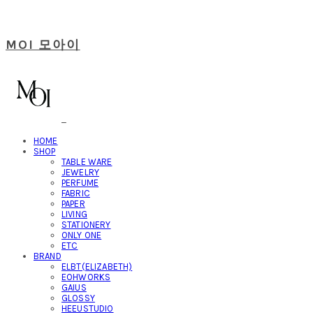
MOI 모아이
HOME
SHOP
TABLE WARE
JEWELRY
PERFUME
FABRIC
PAPER
LIVING
STATIONERY
ONLY ONE
ETC
BRAND
ELBT(ELIZABETH)
EOHWORKS
GAIUS
GLOSSY
HEEUSTUDIO