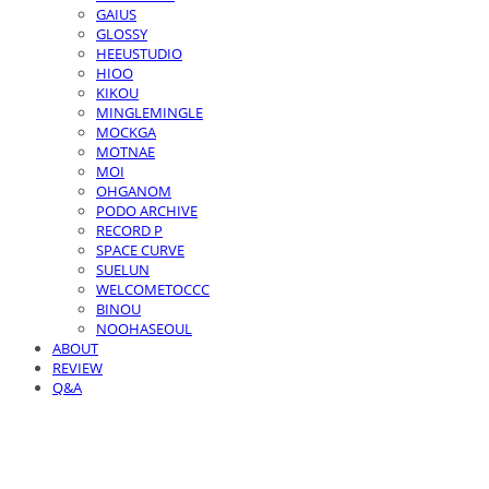
GAIUS
GLOSSY
HEEUSTUDIO
HIOO
KIKOU
MINGLEMINGLE
MOCKGA
MOTNAE
MOI
OHGANOM
PODO ARCHIVE
RECORD P
SPACE CURVE
SUELUN
WELCOMETOCCC
BINOU
NOOHASEOUL
ABOUT
REVIEW
Q&A