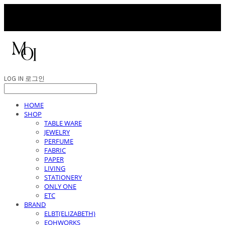
LOG IN
로그인
HOME
SHOP
TABLE WARE
JEWELRY
PERFUME
FABRIC
PAPER
LIVING
STATIONERY
ONLY ONE
ETC
BRAND
ELBT(ELIZABETH)
EOHWORKS