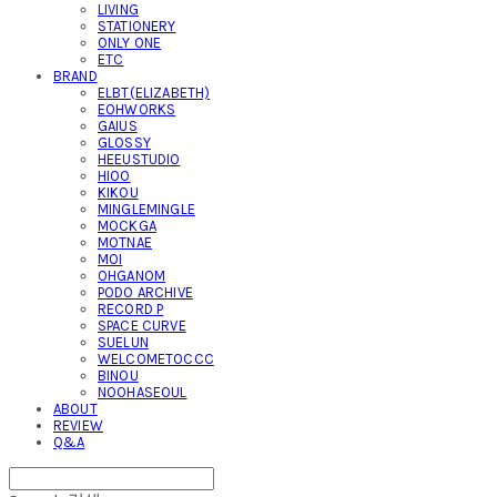
LIVING
STATIONERY
ONLY ONE
ETC
BRAND
ELBT(ELIZABETH)
EOHWORKS
GAIUS
GLOSSY
HEEUSTUDIO
HIOO
KIKOU
MINGLEMINGLE
MOCKGA
MOTNAE
MOI
OHGANOM
PODO ARCHIVE
RECORD P
SPACE CURVE
SUELUN
WELCOMETOCCC
BINOU
NOOHASEOUL
ABOUT
REVIEW
Q&A