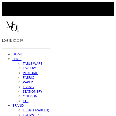
LOG IN
로그인
HOME
SHOP
TABLE WARE
JEWELRY
PERFUME
FABRIC
PAPER
LIVING
STATIONERY
ONLY ONE
ETC
BRAND
ELBT(ELIZABETH)
EOHWORKS