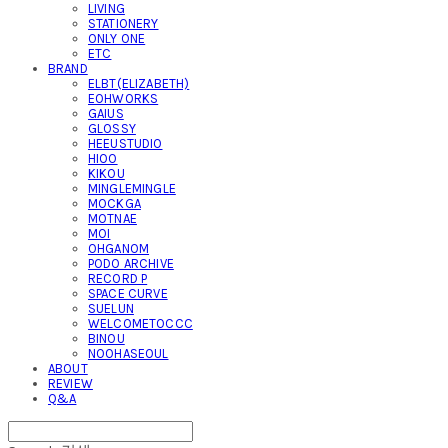
LIVING
STATIONERY
ONLY ONE
ETC
BRAND
ELBT(ELIZABETH)
EOHWORKS
GAIUS
GLOSSY
HEEUSTUDIO
HIOO
KIKOU
MINGLEMINGLE
MOCKGA
MOTNAE
MOI
OHGANOM
PODO ARCHIVE
RECORD P
SPACE CURVE
SUELUN
WELCOMETOCCC
BINOU
NOOHASEOUL
ABOUT
REVIEW
Q&A