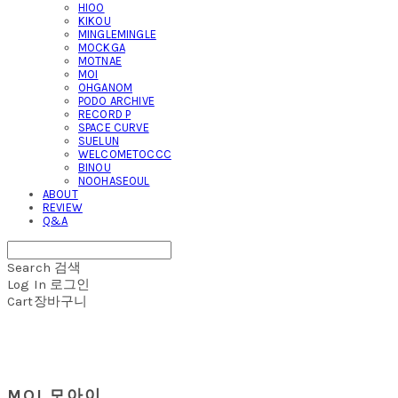
HIOO
KIKOU
MINGLEMINGLE
MOCKGA
MOTNAE
MOI
OHGANOM
PODO ARCHIVE
RECORD P
SPACE CURVE
SUELUN
WELCOMETOCCC
BINOU
NOOHASEOUL
ABOUT
REVIEW
Q&A
Search
검색
Log In
로그인
Cart
장바구니
MOI 모아이