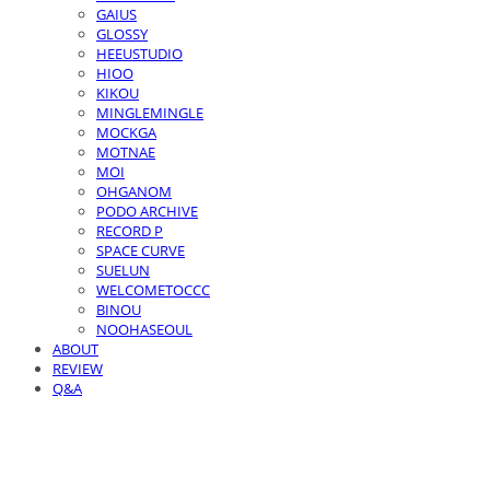
GAIUS
GLOSSY
HEEUSTUDIO
HIOO
KIKOU
MINGLEMINGLE
MOCKGA
MOTNAE
MOI
OHGANOM
PODO ARCHIVE
RECORD P
SPACE CURVE
SUELUN
WELCOMETOCCC
BINOU
NOOHASEOUL
ABOUT
REVIEW
Q&A