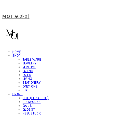
MOI 모아이
HOME
SHOP
TABLE WARE
JEWELRY
PERFUME
FABRIC
PAPER
LIVING
STATIONERY
ONLY ONE
ETC
BRAND
ELBT(ELIZABETH)
EOHWORKS
GAIUS
GLOSSY
HEEUSTUDIO