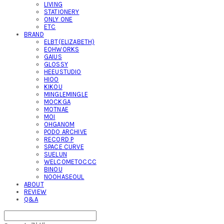
LIVING
STATIONERY
ONLY ONE
ETC
BRAND
ELBT(ELIZABETH)
EOHWORKS
GAIUS
GLOSSY
HEEUSTUDIO
HIOO
KIKOU
MINGLEMINGLE
MOCKGA
MOTNAE
MOI
OHGANOM
PODO ARCHIVE
RECORD P
SPACE CURVE
SUELUN
WELCOMETOCCC
BINOU
NOOHASEOUL
ABOUT
REVIEW
Q&A