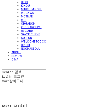
HIOO
KIKOU
MINGLEMINGLE
MOCKGA
MOTNAE
MOI
OHGANOM
PODO ARCHIVE
RECORD P
SPACE CURVE
SUELUN
WELCOMETOCCC
BINOU
NOOHASEOUL
ABOUT
REVIEW
Q&A
Search
검색
Log In
로그인
Cart
장바구니
MOI 모아이