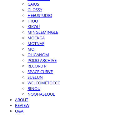
GAIUS
GLOSSY
HEEUSTUDIO
HIOO
KIKOU
MINGLEMINGLE
MOCKGA
MOTNAE
MOI
OHGANOM
PODO ARCHIVE
RECORD P
SPACE CURVE
SUELUN
WELCOMETOCCC
BINOU
NOOHASEOUL
ABOUT
REVIEW
Q&A