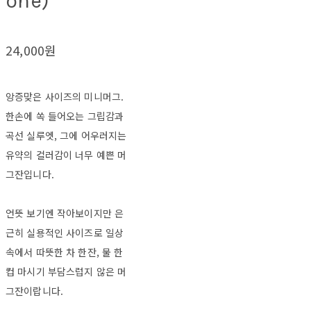
one)
24,000원
앙증맞은 사이즈의 미니머그.
한손에 쏙 들어오는 그립감과
곡선 실루엣, 그에 어우러지는
유약의 컬러감이 너무 예쁜 머
그잔입니다.
언뜻 보기엔 작아보이지만 은
근히 실용적인 사이즈로 일상
속에서 따뜻한 차 한잔, 물 한
컵 마시기 부담스럽지 않은 머
그잔이랍니다.