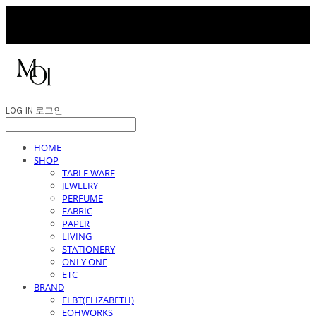
LOG IN
로그인
HOME
SHOP
TABLE WARE
JEWELRY
PERFUME
FABRIC
PAPER
LIVING
STATIONERY
ONLY ONE
ETC
BRAND
ELBT(ELIZABETH)
EOHWORKS