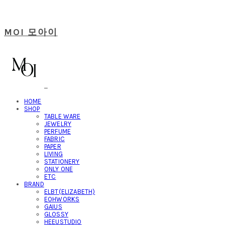
MOI 모아이
HOME
SHOP
TABLE WARE
JEWELRY
PERFUME
FABRIC
PAPER
LIVING
STATIONERY
ONLY ONE
ETC
BRAND
ELBT(ELIZABETH)
EOHWORKS
GAIUS
GLOSSY
HEEUSTUDIO