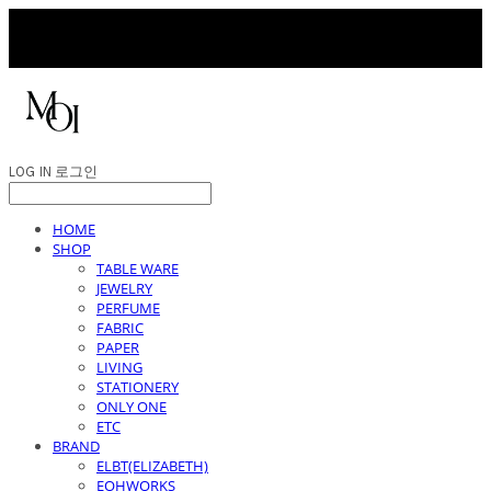
LOG IN
로그인
HOME
SHOP
TABLE WARE
JEWELRY
PERFUME
FABRIC
PAPER
LIVING
STATIONERY
ONLY ONE
ETC
BRAND
ELBT(ELIZABETH)
EOHWORKS