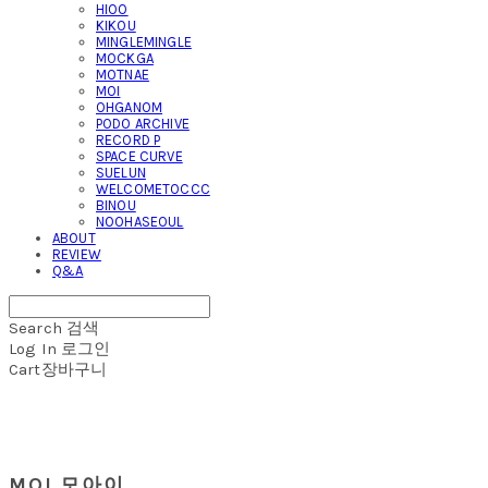
HIOO
KIKOU
MINGLEMINGLE
MOCKGA
MOTNAE
MOI
OHGANOM
PODO ARCHIVE
RECORD P
SPACE CURVE
SUELUN
WELCOMETOCCC
BINOU
NOOHASEOUL
ABOUT
REVIEW
Q&A
Search
검색
Log In
로그인
Cart
장바구니
MOI 모아이