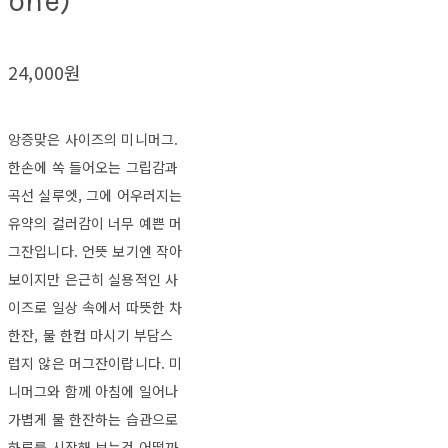
one)
24,000원
앙증맞은 사이즈의 미니머그.
한손에 쏙 들어오는 그립감과
곡선 실루엣, 그에 어우러지는
유약의 컬러감이 너무 예쁜 머
그잔입니다. 언뜻 보기엔 작아
보이지만 은근히 실용적인 사
이즈로 일상 속에서 따뜻한 차
한잔, 물 한컵 마시기 부담스
럽지 않은 머그잔이랍니다. 미
니머그와 함께 아침에 일어나
가볍게 물 한잔하는 습관으로
하루를 시작해 보는건 어떨까