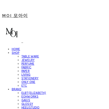
MOI 모아이
HOME
SHOP
TABLE WARE
JEWELRY
PERFUME
FABRIC
PAPER
LIVING
STATIONERY
ONLY ONE
ETC
BRAND
ELBT(ELIZABETH)
EOHWORKS
GAIUS
GLOSSY
HEEUSTUDIO