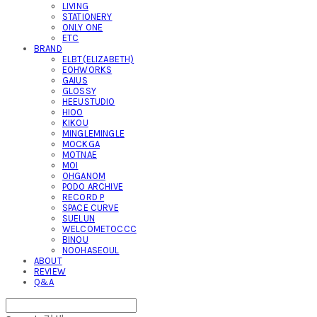
LIVING
STATIONERY
ONLY ONE
ETC
BRAND
ELBT(ELIZABETH)
EOHWORKS
GAIUS
GLOSSY
HEEUSTUDIO
HIOO
KIKOU
MINGLEMINGLE
MOCKGA
MOTNAE
MOI
OHGANOM
PODO ARCHIVE
RECORD P
SPACE CURVE
SUELUN
WELCOMETOCCC
BINOU
NOOHASEOUL
ABOUT
REVIEW
Q&A