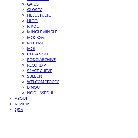
GAIUS
GLOSSY
HEEUSTUDIO
HIOO
KIKOU
MINGLEMINGLE
MOCKGA
MOTNAE
MOI
OHGANOM
PODO ARCHIVE
RECORD P
SPACE CURVE
SUELUN
WELCOMETOCCC
BINOU
NOOHASEOUL
ABOUT
REVIEW
Q&A