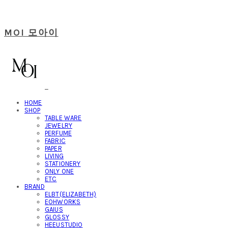
MOI 모아이
HOME
SHOP
TABLE WARE
JEWELRY
PERFUME
FABRIC
PAPER
LIVING
STATIONERY
ONLY ONE
ETC
BRAND
ELBT(ELIZABETH)
EOHWORKS
GAIUS
GLOSSY
HEEUSTUDIO