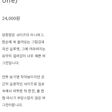
one)
24,000원
앙증맞은 사이즈의 미니머그.
한손에 쏙 들어오는 그립감과
곡선 실루엣, 그에 어우러지는
유약의 컬러감이 너무 예쁜 머
그잔입니다.
언뜻 보기엔 작아보이지만 은
근히 실용적인 사이즈로 일상
속에서 따뜻한 차 한잔, 물 한
컵 마시기 부담스럽지 않은 머
그잔이랍니다.