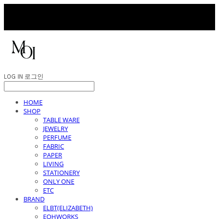
LOG IN
로그인
HOME
SHOP
TABLE WARE
JEWELRY
PERFUME
FABRIC
PAPER
LIVING
STATIONERY
ONLY ONE
ETC
BRAND
ELBT(ELIZABETH)
EOHWORKS