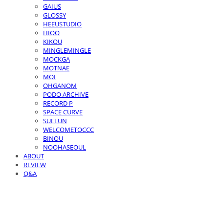
GAIUS
GLOSSY
HEEUSTUDIO
HIOO
KIKOU
MINGLEMINGLE
MOCKGA
MOTNAE
MOI
OHGANOM
PODO ARCHIVE
RECORD P
SPACE CURVE
SUELUN
WELCOMETOCCC
BINOU
NOOHASEOUL
ABOUT
REVIEW
Q&A