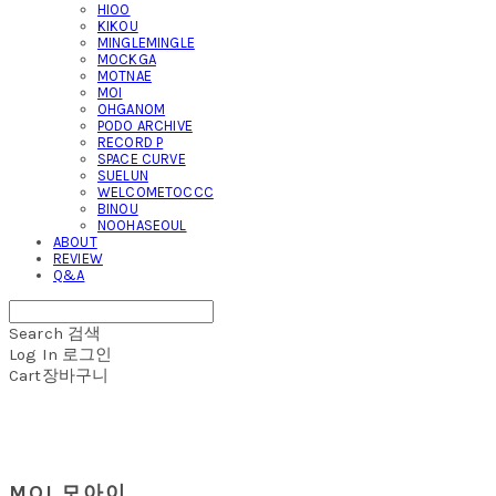
HIOO
KIKOU
MINGLEMINGLE
MOCKGA
MOTNAE
MOI
OHGANOM
PODO ARCHIVE
RECORD P
SPACE CURVE
SUELUN
WELCOMETOCCC
BINOU
NOOHASEOUL
ABOUT
REVIEW
Q&A
Search
검색
Log In
로그인
Cart
장바구니
MOI 모아이