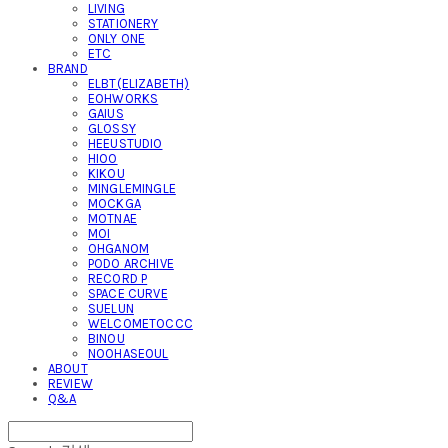
LIVING
STATIONERY
ONLY ONE
ETC
BRAND
ELBT(ELIZABETH)
EOHWORKS
GAIUS
GLOSSY
HEEUSTUDIO
HIOO
KIKOU
MINGLEMINGLE
MOCKGA
MOTNAE
MOI
OHGANOM
PODO ARCHIVE
RECORD P
SPACE CURVE
SUELUN
WELCOMETOCCC
BINOU
NOOHASEOUL
ABOUT
REVIEW
Q&A