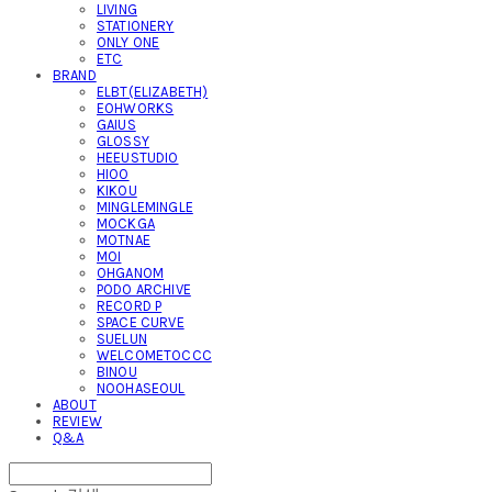
LIVING
STATIONERY
ONLY ONE
ETC
BRAND
ELBT(ELIZABETH)
EOHWORKS
GAIUS
GLOSSY
HEEUSTUDIO
HIOO
KIKOU
MINGLEMINGLE
MOCKGA
MOTNAE
MOI
OHGANOM
PODO ARCHIVE
RECORD P
SPACE CURVE
SUELUN
WELCOMETOCCC
BINOU
NOOHASEOUL
ABOUT
REVIEW
Q&A