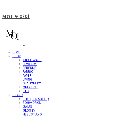
MOI 모아이
HOME
SHOP
TABLE WARE
JEWELRY
PERFUME
FABRIC
PAPER
LIVING
STATIONERY
ONLY ONE
ETC
BRAND
ELBT(ELIZABETH)
EOHWORKS
GAIUS
GLOSSY
HEEUSTUDIO