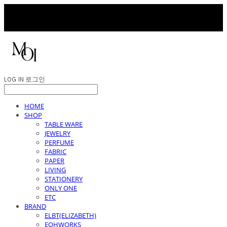
LOG IN
로그인
HOME
SHOP
TABLE WARE
JEWELRY
PERFUME
FABRIC
PAPER
LIVING
STATIONERY
ONLY ONE
ETC
BRAND
ELBT(ELIZABETH)
EOHWORKS