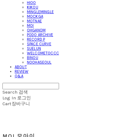
HIOO
KIKOU
MINGLEMINGLE
MOCKGA
MOTNAE
MOI
OHGANOM
PODO ARCHIVE
RECORD P
SPACE CURVE
SUELUN
WELCOMETOCCC
BINOU
NOOHASEOUL
ABOUT
REVIEW
Q&A
Search
검색
Log In
로그인
Cart
장바구니
MOI 모아이