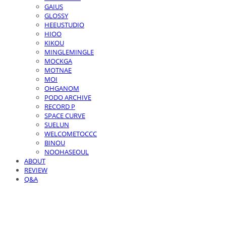
GAIUS
GLOSSY
HEEUSTUDIO
HIOO
KIKOU
MINGLEMINGLE
MOCKGA
MOTNAE
MOI
OHGANOM
PODO ARCHIVE
RECORD P
SPACE CURVE
SUELUN
WELCOMETOCCC
BINOU
NOOHASEOUL
ABOUT
REVIEW
Q&A