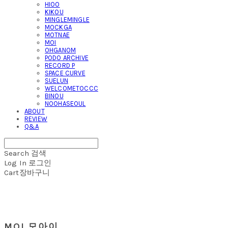
HIOO
KIKOU
MINGLEMINGLE
MOCKGA
MOTNAE
MOI
OHGANOM
PODO ARCHIVE
RECORD P
SPACE CURVE
SUELUN
WELCOMETOCCC
BINOU
NOOHASEOUL
ABOUT
REVIEW
Q&A
Search
검색
Log In
로그인
Cart
장바구니
MOI 모아이