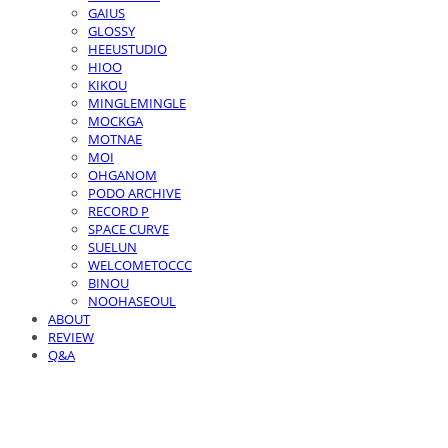
GAIUS
GLOSSY
HEEUSTUDIO
HIOO
KIKOU
MINGLEMINGLE
MOCKGA
MOTNAE
MOI
OHGANOM
PODO ARCHIVE
RECORD P
SPACE CURVE
SUELUN
WELCOMETOCCC
BINOU
NOOHASEOUL
ABOUT
REVIEW
Q&A