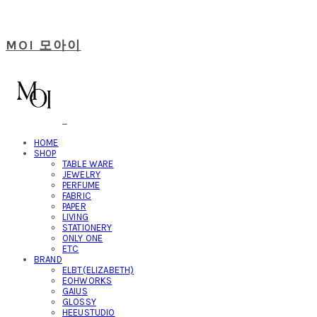
MOI 모아이
HOME
SHOP
TABLE WARE
JEWELRY
PERFUME
FABRIC
PAPER
LIVING
STATIONERY
ONLY ONE
ETC
BRAND
ELBT(ELIZABETH)
EOHWORKS
GAIUS
GLOSSY
HEEUSTUDIO