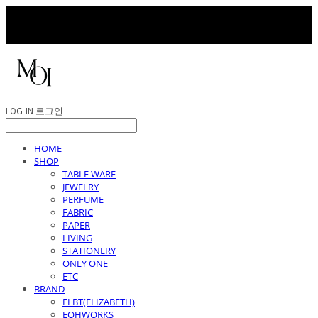
LOG IN
로그인
HOME
SHOP
TABLE WARE
JEWELRY
PERFUME
FABRIC
PAPER
LIVING
STATIONERY
ONLY ONE
ETC
BRAND
ELBT(ELIZABETH)
EOHWORKS