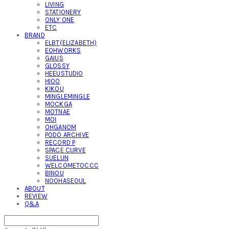
LIVING
STATIONERY
ONLY ONE
ETC
BRAND
ELBT(ELIZABETH)
EOHWORKS
GAIUS
GLOSSY
HEEUSTUDIO
HIOO
KIKOU
MINGLEMINGLE
MOCKGA
MOTNAE
MOI
OHGANOM
PODO ARCHIVE
RECORD P
SPACE CURVE
SUELUN
WELCOMETOCCC
BINOU
NOOHASEOUL
ABOUT
REVIEW
Q&A