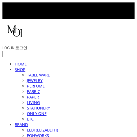
LOG IN
로그인
HOME
SHOP
TABLE WARE
JEWELRY
PERFUME
FABRIC
PAPER
LIVING
STATIONERY
ONLY ONE
ETC
BRAND
ELBT(ELIZABETH)
EOHWORKS