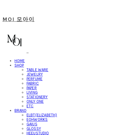
MOI 모아이
HOME
SHOP
TABLE WARE
JEWELRY
PERFUME
FABRIC
PAPER
LIVING
STATIONERY
ONLY ONE
ETC
BRAND
ELBT(ELIZABETH)
EOHWORKS
GAIUS
GLOSSY
HEEUSTUDIO