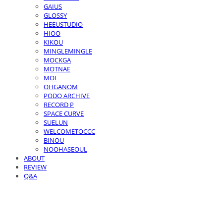
GAIUS
GLOSSY
HEEUSTUDIO
HIOO
KIKOU
MINGLEMINGLE
MOCKGA
MOTNAE
MOI
OHGANOM
PODO ARCHIVE
RECORD P
SPACE CURVE
SUELUN
WELCOMETOCCC
BINOU
NOOHASEOUL
ABOUT
REVIEW
Q&A