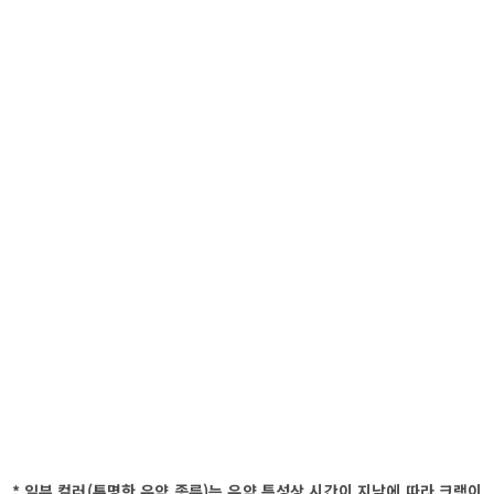
* 일부 컬러(투명한 유약 종류)는 유약 특성상 시간이 지남에 따라 크랙이