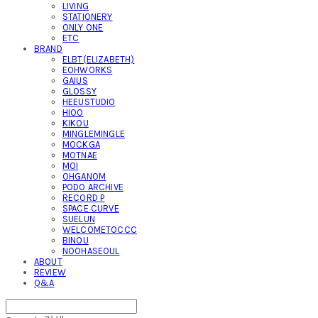
LIVING
STATIONERY
ONLY ONE
ETC
BRAND
ELBT(ELIZABETH)
EOHWORKS
GAIUS
GLOSSY
HEEUSTUDIO
HIOO
KIKOU
MINGLEMINGLE
MOCKGA
MOTNAE
MOI
OHGANOM
PODO ARCHIVE
RECORD P
SPACE CURVE
SUELUN
WELCOMETOCCC
BINOU
NOOHASEOUL
ABOUT
REVIEW
Q&A