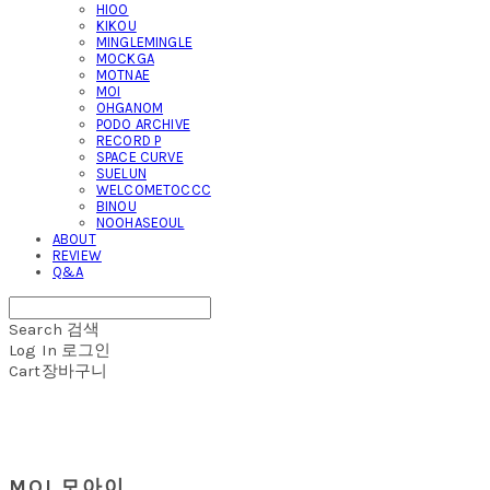
HIOO
KIKOU
MINGLEMINGLE
MOCKGA
MOTNAE
MOI
OHGANOM
PODO ARCHIVE
RECORD P
SPACE CURVE
SUELUN
WELCOMETOCCC
BINOU
NOOHASEOUL
ABOUT
REVIEW
Q&A
Search
검색
Log In
로그인
Cart
장바구니
MOI 모아이