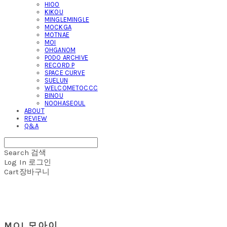
HIOO
KIKOU
MINGLEMINGLE
MOCKGA
MOTNAE
MOI
OHGANOM
PODO ARCHIVE
RECORD P
SPACE CURVE
SUELUN
WELCOMETOCCC
BINOU
NOOHASEOUL
ABOUT
REVIEW
Q&A
Search
검색
Log In
로그인
Cart
장바구니
MOI 모아이