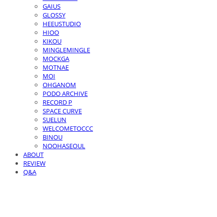
GAIUS
GLOSSY
HEEUSTUDIO
HIOO
KIKOU
MINGLEMINGLE
MOCKGA
MOTNAE
MOI
OHGANOM
PODO ARCHIVE
RECORD P
SPACE CURVE
SUELUN
WELCOMETOCCC
BINOU
NOOHASEOUL
ABOUT
REVIEW
Q&A