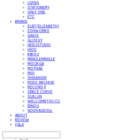
LIVING
STATIONERY
ONLY ONE
ETC
BRAND
ELBT(ELIZABETH)
EOHWORKS
GAIUS
GLOSSY
HEEUSTUDIO
HIOO
KIKOU
MINGLEMINGLE
MOCKGA
MOTNAE
MOI
OHGANOM
PODO ARCHIVE
RECORD P
SPACE CURVE
SUELUN
WELCOMETOCCC
BINOU
NOOHASEOUL
ABOUT
REVIEW
Q&A