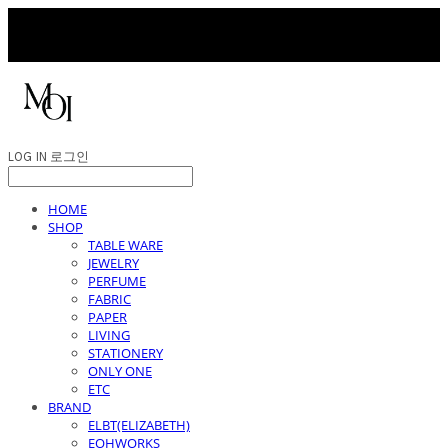
LOG IN
로그인
HOME
SHOP
TABLE WARE
JEWELRY
PERFUME
FABRIC
PAPER
LIVING
STATIONERY
ONLY ONE
ETC
BRAND
ELBT(ELIZABETH)
EOHWORKS