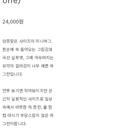
one)
24,000원
앙증맞은 사이즈의 미니머그.
한손에 쏙 들어오는 그립감과
곡선 실루엣, 그에 어우러지는
유약의 컬러감이 너무 예쁜 머
그잔입니다.
언뜻 보기엔 작아보이지만 은
근히 실용적인 사이즈로 일상
속에서 따뜻한 차 한잔, 물 한
컵 마시기 부담스럽지 않은 머
그잔이랍니다.