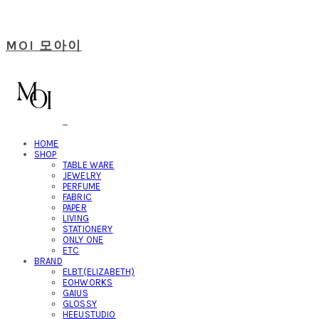
MOI 모아이
HOME
SHOP
TABLE WARE
JEWELRY
PERFUME
FABRIC
PAPER
LIVING
STATIONERY
ONLY ONE
ETC
BRAND
ELBT(ELIZABETH)
EOHWORKS
GAIUS
GLOSSY
HEEUSTUDIO