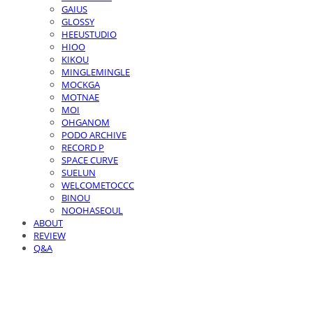
GAIUS
GLOSSY
HEEUSTUDIO
HIOO
KIKOU
MINGLEMINGLE
MOCKGA
MOTNAE
MOI
OHGANOM
PODO ARCHIVE
RECORD P
SPACE CURVE
SUELUN
WELCOMETOCCC
BINOU
NOOHASEOUL
ABOUT
REVIEW
Q&A