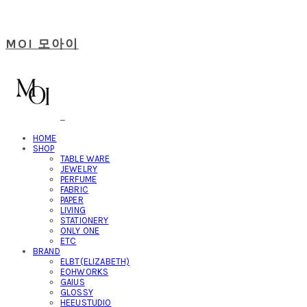
MOI 모아이
HOME
SHOP
TABLE WARE
JEWELRY
PERFUME
FABRIC
PAPER
LIVING
STATIONERY
ONLY ONE
ETC
BRAND
ELBT(ELIZABETH)
EOHWORKS
GAIUS
GLOSSY
HEEUSTUDIO