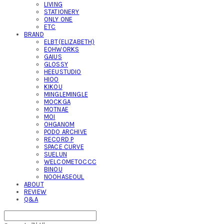
LIVING
STATIONERY
ONLY ONE
ETC
BRAND
ELBT(ELIZABETH)
EOHWORKS
GAIUS
GLOSSY
HEEUSTUDIO
HIOO
KIKOU
MINGLEMINGLE
MOCKGA
MOTNAE
MOI
OHGANOM
PODO ARCHIVE
RECORD P
SPACE CURVE
SUELUN
WELCOMETOCCC
BINOU
NOOHASEOUL
ABOUT
REVIEW
Q&A