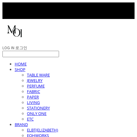
LOG IN
로그인
HOME
SHOP
TABLE WARE
JEWELRY
PERFUME
FABRIC
PAPER
LIVING
STATIONERY
ONLY ONE
ETC
BRAND
ELBT(ELIZABETH)
EOHWORKS