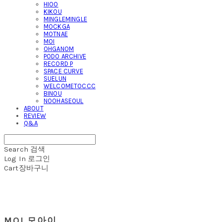
HIOO
KIKOU
MINGLEMINGLE
MOCKGA
MOTNAE
MOI
OHGANOM
PODO ARCHIVE
RECORD P
SPACE CURVE
SUELUN
WELCOMETOCCC
BINOU
NOOHASEOUL
ABOUT
REVIEW
Q&A
Search
검색
Log In
로그인
Cart
장바구니
MOI 모아이