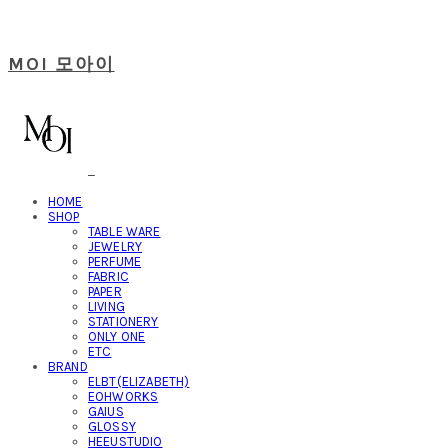
MOI 모아이
HOME
SHOP
TABLE WARE
JEWELRY
PERFUME
FABRIC
PAPER
LIVING
STATIONERY
ONLY ONE
ETC
BRAND
ELBT(ELIZABETH)
EOHWORKS
GAIUS
GLOSSY
HEEUSTUDIO