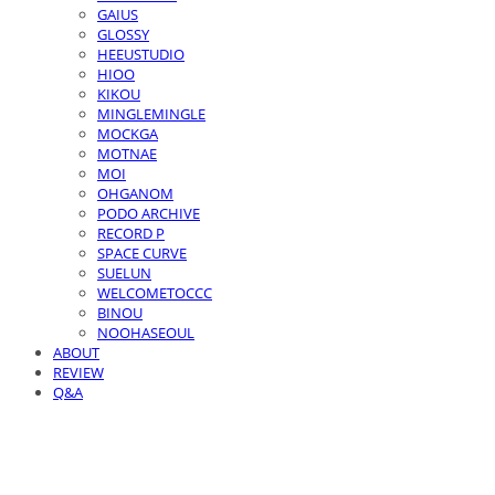
GAIUS
GLOSSY
HEEUSTUDIO
HIOO
KIKOU
MINGLEMINGLE
MOCKGA
MOTNAE
MOI
OHGANOM
PODO ARCHIVE
RECORD P
SPACE CURVE
SUELUN
WELCOMETOCCC
BINOU
NOOHASEOUL
ABOUT
REVIEW
Q&A