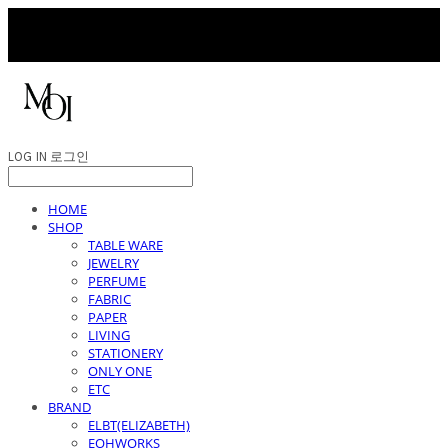
LOG IN
로그인
HOME
SHOP
TABLE WARE
JEWELRY
PERFUME
FABRIC
PAPER
LIVING
STATIONERY
ONLY ONE
ETC
BRAND
ELBT(ELIZABETH)
EOHWORKS