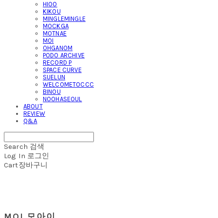
HIOO
KIKOU
MINGLEMINGLE
MOCKGA
MOTNAE
MOI
OHGANOM
PODO ARCHIVE
RECORD P
SPACE CURVE
SUELUN
WELCOMETOCCC
BINOU
NOOHASEOUL
ABOUT
REVIEW
Q&A
Search
검색
Log In
로그인
Cart
장바구니
MOI 모아이