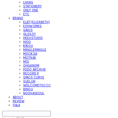
LIVING
STATIONERY
ONLY ONE
ETC
BRAND
ELBT(ELIZABETH)
EOHWORKS
GAIUS
GLOSSY
HEEUSTUDIO
HIOO
KIKOU
MINGLEMINGLE
MOCKGA
MOTNAE
MOI
OHGANOM
PODO ARCHIVE
RECORD P
SPACE CURVE
SUELUN
WELCOMETOCCC
BINOU
NOOHASEOUL
ABOUT
REVIEW
Q&A