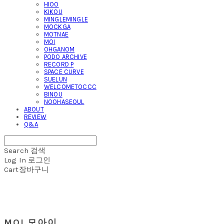
HIOO
KIKOU
MINGLEMINGLE
MOCKGA
MOTNAE
MOI
OHGANOM
PODO ARCHIVE
RECORD P
SPACE CURVE
SUELUN
WELCOMETOCCC
BINOU
NOOHASEOUL
ABOUT
REVIEW
Q&A
Search
검색
Log In
로그인
Cart
장바구니
MOI 모아이