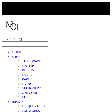
LOG IN
로그인
HOME
SHOP
TABLE WARE
JEWELRY
PERFUME
FABRIC
PAPER
LIVING
STATIONERY
ONLY ONE
ETC
BRAND
ELBT(ELIZABETH)
EOHWORKS