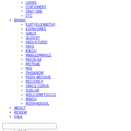
LIVING
STATIONERY
ONLY ONE
ETC
BRAND
ELBT(ELIZABETH)
EOHWORKS
GAIUS
GLOSSY
HEEUSTUDIO
HIOO
KIKOU
MINGLEMINGLE
MOCKGA
MOTNAE
MOI
OHGANOM
PODO ARCHIVE
RECORD P
SPACE CURVE
SUELUN
WELCOMETOCCC
BINOU
NOOHASEOUL
ABOUT
REVIEW
Q&A