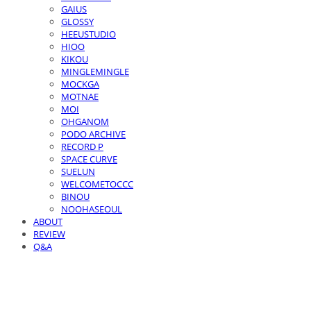
GAIUS
GLOSSY
HEEUSTUDIO
HIOO
KIKOU
MINGLEMINGLE
MOCKGA
MOTNAE
MOI
OHGANOM
PODO ARCHIVE
RECORD P
SPACE CURVE
SUELUN
WELCOMETOCCC
BINOU
NOOHASEOUL
ABOUT
REVIEW
Q&A