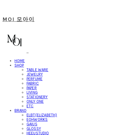
MOI 모아이
HOME
SHOP
TABLE WARE
JEWELRY
PERFUME
FABRIC
PAPER
LIVING
STATIONERY
ONLY ONE
ETC
BRAND
ELBT(ELIZABETH)
EOHWORKS
GAIUS
GLOSSY
HEEUSTUDIO