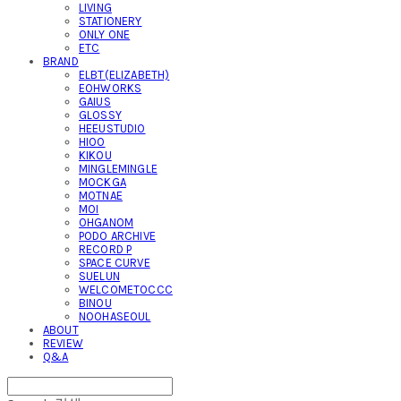
LIVING
STATIONERY
ONLY ONE
ETC
BRAND
ELBT(ELIZABETH)
EOHWORKS
GAIUS
GLOSSY
HEEUSTUDIO
HIOO
KIKOU
MINGLEMINGLE
MOCKGA
MOTNAE
MOI
OHGANOM
PODO ARCHIVE
RECORD P
SPACE CURVE
SUELUN
WELCOMETOCCC
BINOU
NOOHASEOUL
ABOUT
REVIEW
Q&A