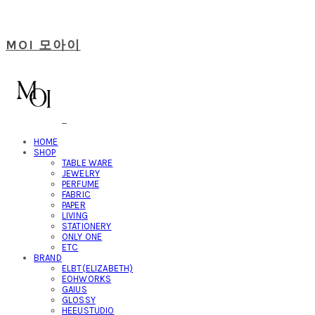
MOI 모아이
HOME
SHOP
TABLE WARE
JEWELRY
PERFUME
FABRIC
PAPER
LIVING
STATIONERY
ONLY ONE
ETC
BRAND
ELBT(ELIZABETH)
EOHWORKS
GAIUS
GLOSSY
HEEUSTUDIO