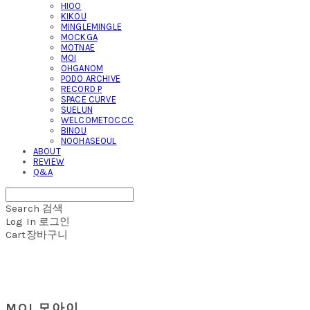
HIOO
KIKOU
MINGLEMINGLE
MOCKGA
MOTNAE
MOI
OHGANOM
PODO ARCHIVE
RECORD P
SPACE CURVE
SUELUN
WELCOMETOCCC
BINOU
NOOHASEOUL
ABOUT
REVIEW
Q&A
Search
검색
Log In
로그인
Cart
장바구니
MOI 모아이