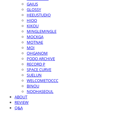
GAIUS
GLOSSY
HEEUSTUDIO
HIOO
KIKOU
MINGLEMINGLE
MOCKGA
MOTNAE
MOI
OHGANOM
PODO ARCHIVE
RECORD P
SPACE CURVE
SUELUN
WELCOMETOCCC
BINOU
NOOHASEOUL
ABOUT
REVIEW
Q&A