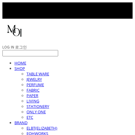
LOG IN
로그인
HOME
SHOP
TABLE WARE
JEWELRY
PERFUME
FABRIC
PAPER
LIVING
STATIONERY
ONLY ONE
ETC
BRAND
ELBT(ELIZABETH)
EOHWORKS