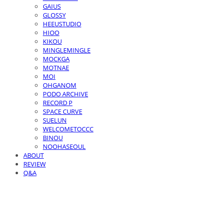
GAIUS
GLOSSY
HEEUSTUDIO
HIOO
KIKOU
MINGLEMINGLE
MOCKGA
MOTNAE
MOI
OHGANOM
PODO ARCHIVE
RECORD P
SPACE CURVE
SUELUN
WELCOMETOCCC
BINOU
NOOHASEOUL
ABOUT
REVIEW
Q&A