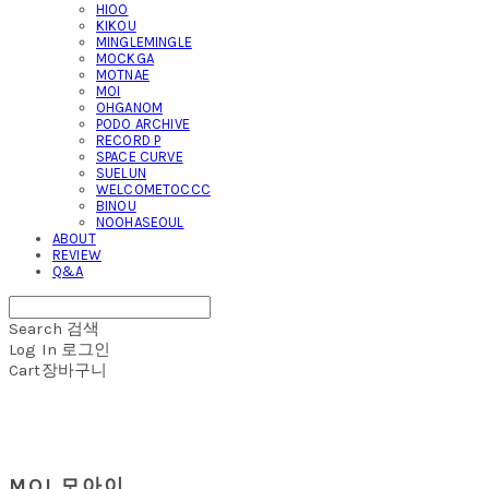
HIOO
KIKOU
MINGLEMINGLE
MOCKGA
MOTNAE
MOI
OHGANOM
PODO ARCHIVE
RECORD P
SPACE CURVE
SUELUN
WELCOMETOCCC
BINOU
NOOHASEOUL
ABOUT
REVIEW
Q&A
Search
검색
Log In
로그인
Cart
장바구니
MOI 모아이