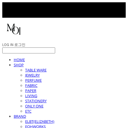
LOG IN
로그인
HOME
SHOP
TABLE WARE
JEWELRY
PERFUME
FABRIC
PAPER
LIVING
STATIONERY
ONLY ONE
ETC
BRAND
ELBT(ELIZABETH)
EOHWORKS