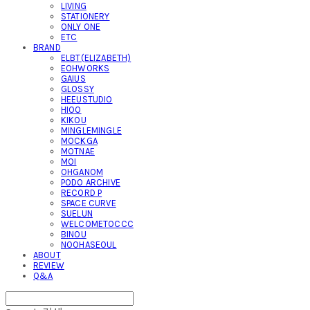
LIVING
STATIONERY
ONLY ONE
ETC
BRAND
ELBT(ELIZABETH)
EOHWORKS
GAIUS
GLOSSY
HEEUSTUDIO
HIOO
KIKOU
MINGLEMINGLE
MOCKGA
MOTNAE
MOI
OHGANOM
PODO ARCHIVE
RECORD P
SPACE CURVE
SUELUN
WELCOMETOCCC
BINOU
NOOHASEOUL
ABOUT
REVIEW
Q&A