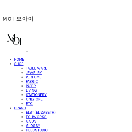
MOI 모아이
HOME
SHOP
TABLE WARE
JEWELRY
PERFUME
FABRIC
PAPER
LIVING
STATIONERY
ONLY ONE
ETC
BRAND
ELBT(ELIZABETH)
EOHWORKS
GAIUS
GLOSSY
HEEUSTUDIO