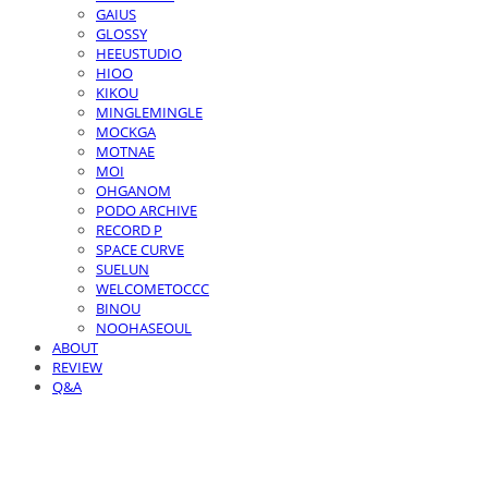
GAIUS
GLOSSY
HEEUSTUDIO
HIOO
KIKOU
MINGLEMINGLE
MOCKGA
MOTNAE
MOI
OHGANOM
PODO ARCHIVE
RECORD P
SPACE CURVE
SUELUN
WELCOMETOCCC
BINOU
NOOHASEOUL
ABOUT
REVIEW
Q&A