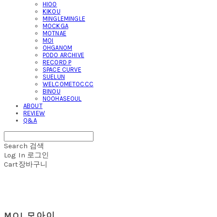
HIOO
KIKOU
MINGLEMINGLE
MOCKGA
MOTNAE
MOI
OHGANOM
PODO ARCHIVE
RECORD P
SPACE CURVE
SUELUN
WELCOMETOCCC
BINOU
NOOHASEOUL
ABOUT
REVIEW
Q&A
Search
검색
Log In
로그인
Cart
장바구니
MOI 모아이