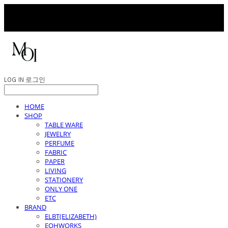
LOG IN
로그인
HOME
SHOP
TABLE WARE
JEWELRY
PERFUME
FABRIC
PAPER
LIVING
STATIONERY
ONLY ONE
ETC
BRAND
ELBT(ELIZABETH)
EOHWORKS