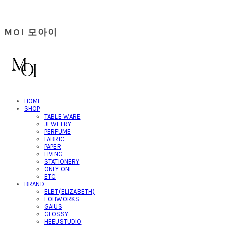
MOI 모아이
HOME
SHOP
TABLE WARE
JEWELRY
PERFUME
FABRIC
PAPER
LIVING
STATIONERY
ONLY ONE
ETC
BRAND
ELBT(ELIZABETH)
EOHWORKS
GAIUS
GLOSSY
HEEUSTUDIO