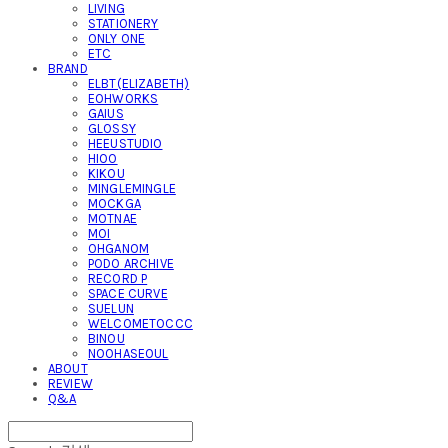
LIVING
STATIONERY
ONLY ONE
ETC
BRAND
ELBT(ELIZABETH)
EOHWORKS
GAIUS
GLOSSY
HEEUSTUDIO
HIOO
KIKOU
MINGLEMINGLE
MOCKGA
MOTNAE
MOI
OHGANOM
PODO ARCHIVE
RECORD P
SPACE CURVE
SUELUN
WELCOMETOCCC
BINOU
NOOHASEOUL
ABOUT
REVIEW
Q&A