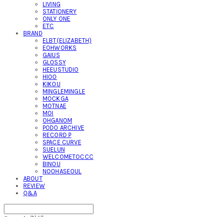
LIVING
STATIONERY
ONLY ONE
ETC
BRAND
ELBT(ELIZABETH)
EOHWORKS
GAIUS
GLOSSY
HEEUSTUDIO
HIOO
KIKOU
MINGLEMINGLE
MOCKGA
MOTNAE
MOI
OHGANOM
PODO ARCHIVE
RECORD P
SPACE CURVE
SUELUN
WELCOMETOCCC
BINOU
NOOHASEOUL
ABOUT
REVIEW
Q&A