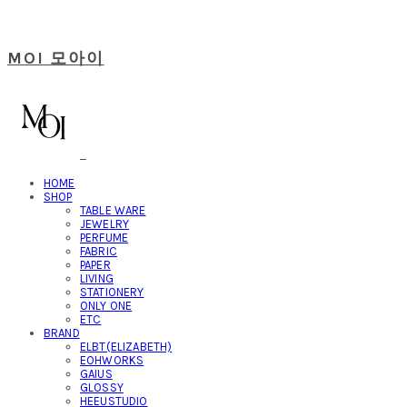
MOI 모아이
HOME
SHOP
TABLE WARE
JEWELRY
PERFUME
FABRIC
PAPER
LIVING
STATIONERY
ONLY ONE
ETC
BRAND
ELBT(ELIZABETH)
EOHWORKS
GAIUS
GLOSSY
HEEUSTUDIO