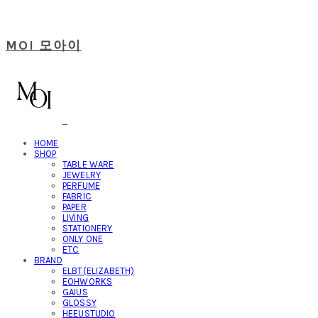
MOI 모아이
HOME
SHOP
TABLE WARE
JEWELRY
PERFUME
FABRIC
PAPER
LIVING
STATIONERY
ONLY ONE
ETC
BRAND
ELBT(ELIZABETH)
EOHWORKS
GAIUS
GLOSSY
HEEUSTUDIO