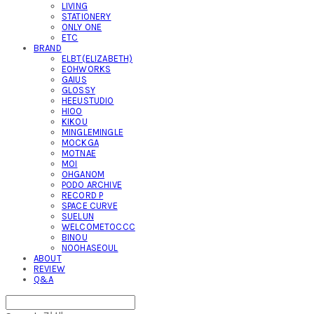
LIVING
STATIONERY
ONLY ONE
ETC
BRAND
ELBT(ELIZABETH)
EOHWORKS
GAIUS
GLOSSY
HEEUSTUDIO
HIOO
KIKOU
MINGLEMINGLE
MOCKGA
MOTNAE
MOI
OHGANOM
PODO ARCHIVE
RECORD P
SPACE CURVE
SUELUN
WELCOMETOCCC
BINOU
NOOHASEOUL
ABOUT
REVIEW
Q&A