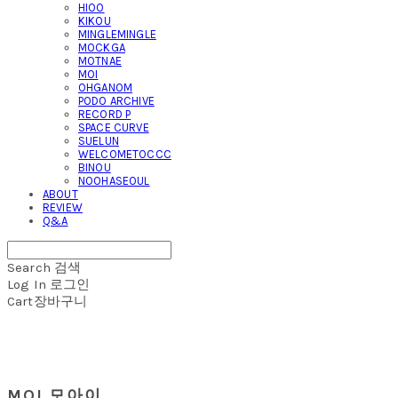
HIOO
KIKOU
MINGLEMINGLE
MOCKGA
MOTNAE
MOI
OHGANOM
PODO ARCHIVE
RECORD P
SPACE CURVE
SUELUN
WELCOMETOCCC
BINOU
NOOHASEOUL
ABOUT
REVIEW
Q&A
Search
검색
Log In
로그인
Cart
장바구니
MOI 모아이