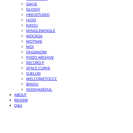
GAIUS
GLOSSY
HEEUSTUDIO
HIOO
KIKOU
MINGLEMINGLE
MOCKGA
MOTNAE
MOI
OHGANOM
PODO ARCHIVE
RECORD P
SPACE CURVE
SUELUN
WELCOMETOCCC
BINOU
NOOHASEOUL
ABOUT
REVIEW
Q&A