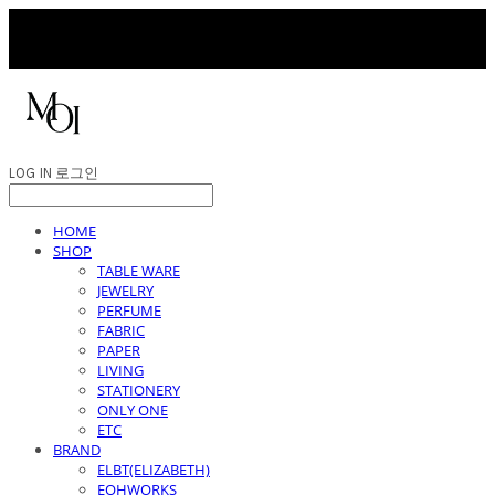
LOG IN
로그인
HOME
SHOP
TABLE WARE
JEWELRY
PERFUME
FABRIC
PAPER
LIVING
STATIONERY
ONLY ONE
ETC
BRAND
ELBT(ELIZABETH)
EOHWORKS