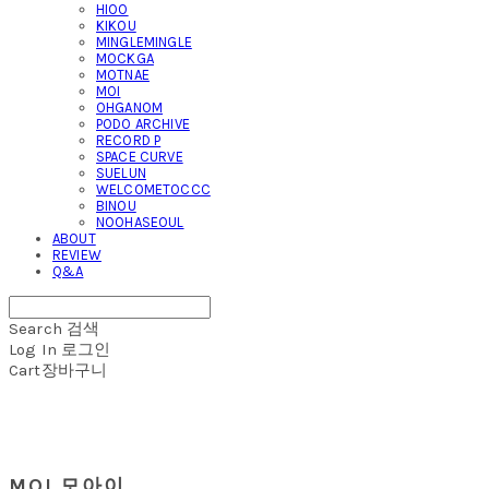
HIOO
KIKOU
MINGLEMINGLE
MOCKGA
MOTNAE
MOI
OHGANOM
PODO ARCHIVE
RECORD P
SPACE CURVE
SUELUN
WELCOMETOCCC
BINOU
NOOHASEOUL
ABOUT
REVIEW
Q&A
Search
검색
Log In
로그인
Cart
장바구니
MOI 모아이