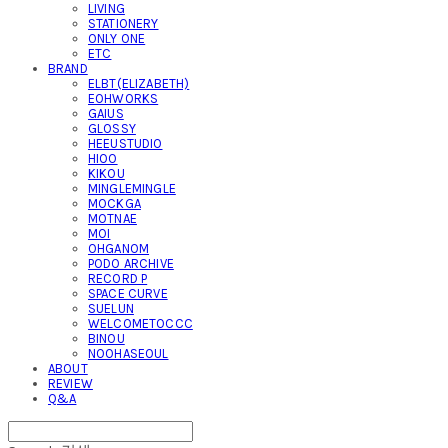
LIVING
STATIONERY
ONLY ONE
ETC
BRAND
ELBT(ELIZABETH)
EOHWORKS
GAIUS
GLOSSY
HEEUSTUDIO
HIOO
KIKOU
MINGLEMINGLE
MOCKGA
MOTNAE
MOI
OHGANOM
PODO ARCHIVE
RECORD P
SPACE CURVE
SUELUN
WELCOMETOCCC
BINOU
NOOHASEOUL
ABOUT
REVIEW
Q&A