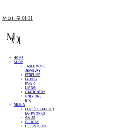
MOI 모아이
HOME
SHOP
TABLE WARE
JEWELRY
PERFUME
FABRIC
PAPER
LIVING
STATIONERY
ONLY ONE
ETC
BRAND
ELBT(ELIZABETH)
EOHWORKS
GAIUS
GLOSSY
HEEUSTUDIO