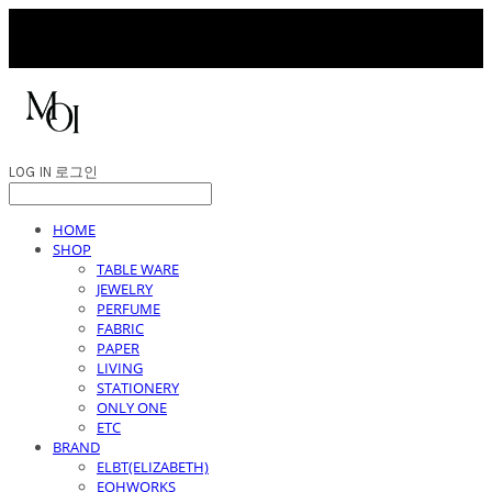
LOG IN
로그인
HOME
SHOP
TABLE WARE
JEWELRY
PERFUME
FABRIC
PAPER
LIVING
STATIONERY
ONLY ONE
ETC
BRAND
ELBT(ELIZABETH)
EOHWORKS