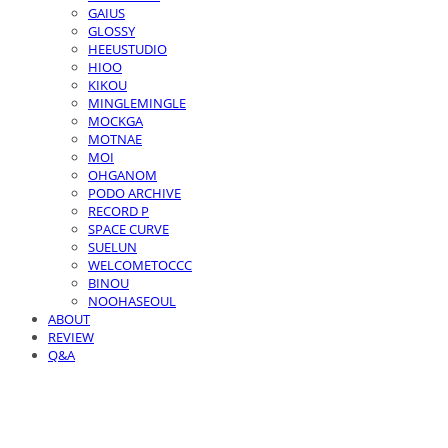
GAIUS
GLOSSY
HEEUSTUDIO
HIOO
KIKOU
MINGLEMINGLE
MOCKGA
MOTNAE
MOI
OHGANOM
PODO ARCHIVE
RECORD P
SPACE CURVE
SUELUN
WELCOMETOCCC
BINOU
NOOHASEOUL
ABOUT
REVIEW
Q&A