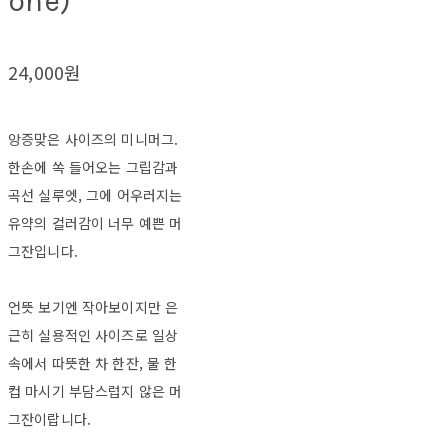
one)
24,000원
앙증맞은 사이즈의 미니머그.
한손에 쏙 들어오는 그립감과
곡선 실루엣, 그에 어우러지는
유약의 컬러감이 너무 예쁜 머
그잔입니다.
언뜻 보기엔 작아보이지만 은
근히 실용적인 사이즈로 일상
속에서 따뜻한 차 한잔, 물 한
컵 마시기 부담스럽지 않은 머
그잔이랍니다.