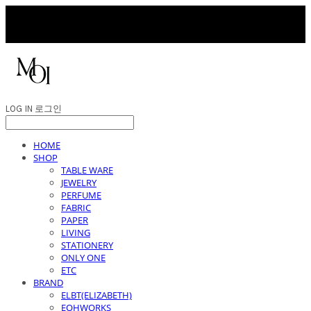
LOG IN
로그인
HOME
SHOP
TABLE WARE
JEWELRY
PERFUME
FABRIC
PAPER
LIVING
STATIONERY
ONLY ONE
ETC
BRAND
ELBT(ELIZABETH)
EOHWORKS