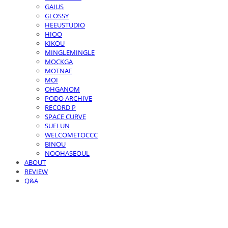
GAIUS
GLOSSY
HEEUSTUDIO
HIOO
KIKOU
MINGLEMINGLE
MOCKGA
MOTNAE
MOI
OHGANOM
PODO ARCHIVE
RECORD P
SPACE CURVE
SUELUN
WELCOMETOCCC
BINOU
NOOHASEOUL
ABOUT
REVIEW
Q&A