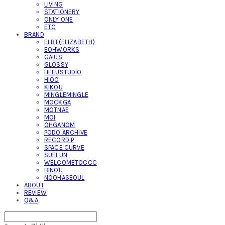
LIVING
STATIONERY
ONLY ONE
ETC
BRAND
ELBT(ELIZABETH)
EOHWORKS
GAIUS
GLOSSY
HEEUSTUDIO
HIOO
KIKOU
MINGLEMINGLE
MOCKGA
MOTNAE
MOI
OHGANOM
PODO ARCHIVE
RECORD P
SPACE CURVE
SUELUN
WELCOMETOCCC
BINOU
NOOHASEOUL
ABOUT
REVIEW
Q&A