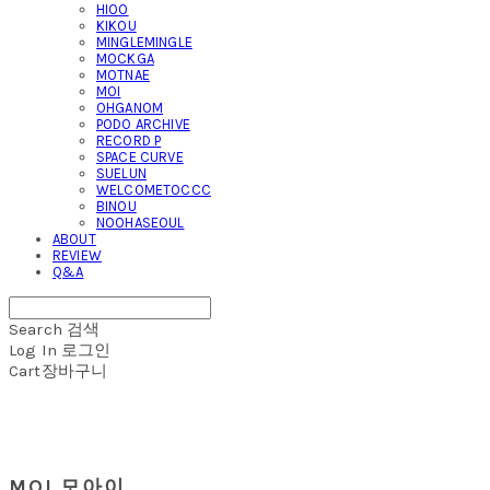
HIOO
KIKOU
MINGLEMINGLE
MOCKGA
MOTNAE
MOI
OHGANOM
PODO ARCHIVE
RECORD P
SPACE CURVE
SUELUN
WELCOMETOCCC
BINOU
NOOHASEOUL
ABOUT
REVIEW
Q&A
Search
검색
Log In
로그인
Cart
장바구니
MOI 모아이