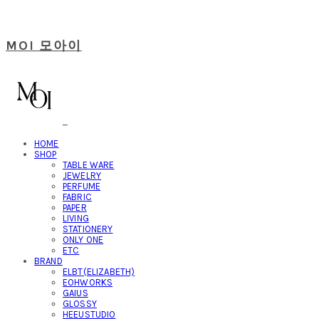
MOI 모아이
HOME
SHOP
TABLE WARE
JEWELRY
PERFUME
FABRIC
PAPER
LIVING
STATIONERY
ONLY ONE
ETC
BRAND
ELBT(ELIZABETH)
EOHWORKS
GAIUS
GLOSSY
HEEUSTUDIO