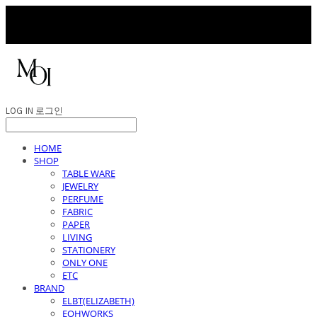
LOG IN
로그인
HOME
SHOP
TABLE WARE
JEWELRY
PERFUME
FABRIC
PAPER
LIVING
STATIONERY
ONLY ONE
ETC
BRAND
ELBT(ELIZABETH)
EOHWORKS