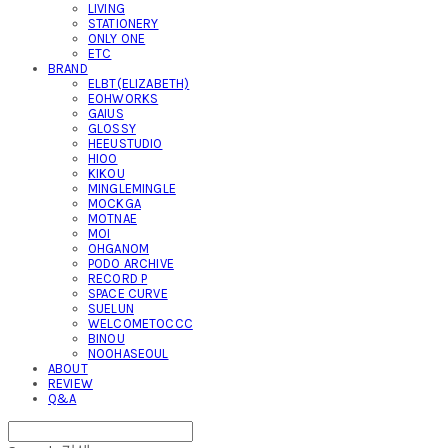
LIVING
STATIONERY
ONLY ONE
ETC
BRAND
ELBT(ELIZABETH)
EOHWORKS
GAIUS
GLOSSY
HEEUSTUDIO
HIOO
KIKOU
MINGLEMINGLE
MOCKGA
MOTNAE
MOI
OHGANOM
PODO ARCHIVE
RECORD P
SPACE CURVE
SUELUN
WELCOMETOCCC
BINOU
NOOHASEOUL
ABOUT
REVIEW
Q&A