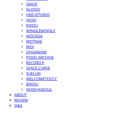
GAIUS
GLOSSY
HEEUSTUDIO
HIOO
KIKOU
MINGLEMINGLE
MOCKGA
MOTNAE
MOI
OHGANOM
PODO ARCHIVE
RECORD P
SPACE CURVE
SUELUN
WELCOMETOCCC
BINOU
NOOHASEOUL
ABOUT
REVIEW
Q&A