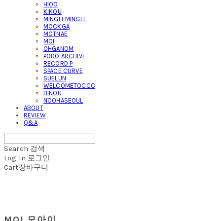
HIOO
KIKOU
MINGLEMINGLE
MOCKGA
MOTNAE
MOI
OHGANOM
PODO ARCHIVE
RECORD P
SPACE CURVE
SUELUN
WELCOMETOCCC
BINOU
NOOHASEOUL
ABOUT
REVIEW
Q&A
Search
검색
Log In
로그인
Cart
장바구니
MOI 모아이