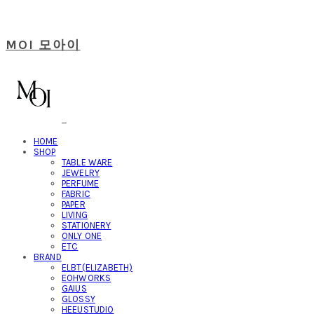
MOI 모아이
HOME
SHOP
TABLE WARE
JEWELRY
PERFUME
FABRIC
PAPER
LIVING
STATIONERY
ONLY ONE
ETC
BRAND
ELBT(ELIZABETH)
EOHWORKS
GAIUS
GLOSSY
HEEUSTUDIO