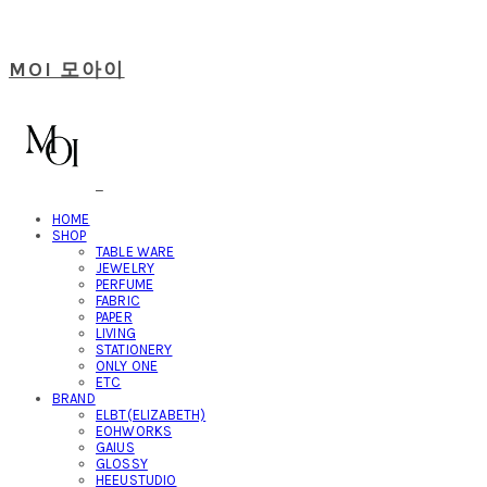
MOI 모아이
HOME
SHOP
TABLE WARE
JEWELRY
PERFUME
FABRIC
PAPER
LIVING
STATIONERY
ONLY ONE
ETC
BRAND
ELBT(ELIZABETH)
EOHWORKS
GAIUS
GLOSSY
HEEUSTUDIO