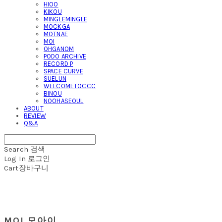
HIOO
KIKOU
MINGLEMINGLE
MOCKGA
MOTNAE
MOI
OHGANOM
PODO ARCHIVE
RECORD P
SPACE CURVE
SUELUN
WELCOMETOCCC
BINOU
NOOHASEOUL
ABOUT
REVIEW
Q&A
Search
검색
Log In
로그인
Cart
장바구니
MOI 모아이