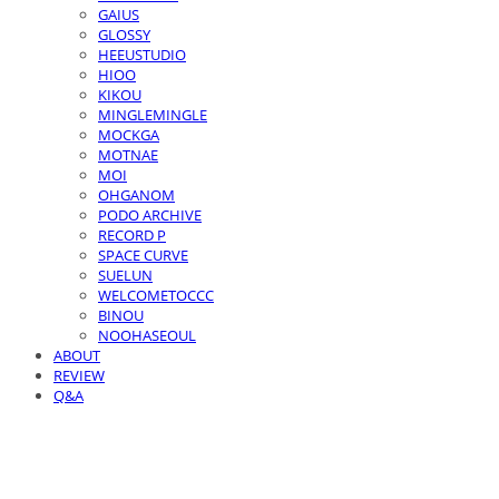
GAIUS
GLOSSY
HEEUSTUDIO
HIOO
KIKOU
MINGLEMINGLE
MOCKGA
MOTNAE
MOI
OHGANOM
PODO ARCHIVE
RECORD P
SPACE CURVE
SUELUN
WELCOMETOCCC
BINOU
NOOHASEOUL
ABOUT
REVIEW
Q&A