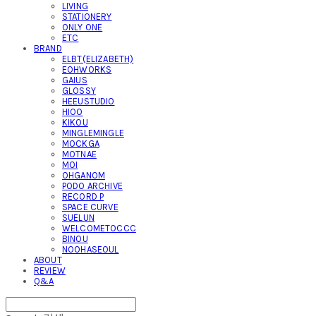
LIVING
STATIONERY
ONLY ONE
ETC
BRAND
ELBT(ELIZABETH)
EOHWORKS
GAIUS
GLOSSY
HEEUSTUDIO
HIOO
KIKOU
MINGLEMINGLE
MOCKGA
MOTNAE
MOI
OHGANOM
PODO ARCHIVE
RECORD P
SPACE CURVE
SUELUN
WELCOMETOCCC
BINOU
NOOHASEOUL
ABOUT
REVIEW
Q&A