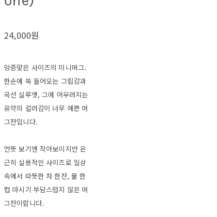
one)
24,000원
앙증맞은 사이즈의 미니머그.
한손에 쏙 들어오는 그립감과
곡선 실루엣, 그에 어우러지는
유약의 컬러감이 너무 예쁜 머
그잔입니다.
언뜻 보기엔 작아보이지만 은
근히 실용적인 사이즈로 일상
속에서 따뜻한 차 한잔, 물 한
컵 마시기 부담스럽지 않은 머
그잔이랍니다.